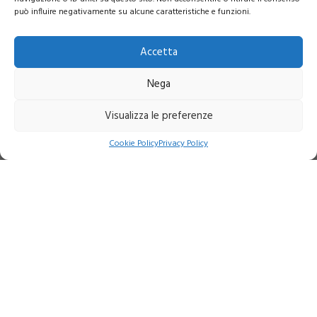
può influire negativamente su alcune caratteristiche e funzioni.
Accetta
Nega
Visualizza le preferenze
Indirizzo:
Via Giovanni March, 14 Scala B - 57121 Livorno
Cookie Policy
Privacy Policy
Telefono:
+39 0586 401493
Mobile:
+39 328 1971417
Email:
info@amministrazionedente.it
P.IVA:
01650860495
Chi siamo
Contatti
Benvenuto
Area riservata