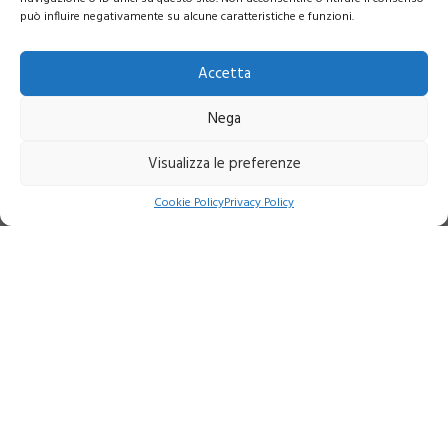
può influire negativamente su alcune caratteristiche e funzioni.
Accetta
Nega
Visualizza le preferenze
Indirizzo:
Via Giovanni March, 14 Scala B - 57121 Livorno
Cookie Policy
Privacy Policy
Telefono:
+39 0586 401493
Mobile:
+39 328 1971417
Email:
info@amministrazionedente.it
P.IVA:
01650860495
Chi siamo
Contatti
Benvenuto
Area riservata