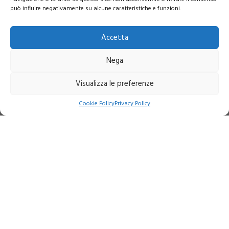
può influire negativamente su alcune caratteristiche e funzioni.
Accetta
Nega
Visualizza le preferenze
Indirizzo:
Via Giovanni March, 14 Scala B - 57121 Livorno
Cookie Policy
Privacy Policy
Telefono:
+39 0586 401493
Mobile:
+39 328 1971417
Email:
info@amministrazionedente.it
P.IVA:
01650860495
Chi siamo
Contatti
Benvenuto
Area riservata