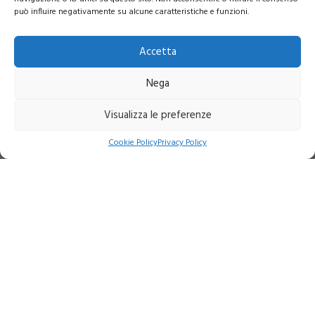
può influire negativamente su alcune caratteristiche e funzioni.
Accetta
Nega
Visualizza le preferenze
Indirizzo:
Via Giovanni March, 14 Scala B - 57121 Livorno
Cookie Policy
Privacy Policy
Telefono:
+39 0586 401493
Mobile:
+39 328 1971417
Email:
info@amministrazionedente.it
P.IVA:
01650860495
Chi siamo
Contatti
Benvenuto
Area riservata